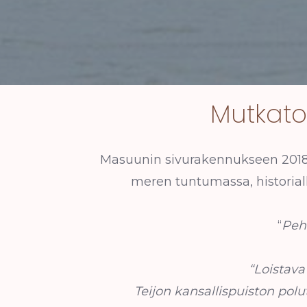
Mutkato
Masuunin sivurakennukseen 2018 a
meren tuntumassa, historiall
“
Peh
“Loistava
Teijon kansallispuiston polut