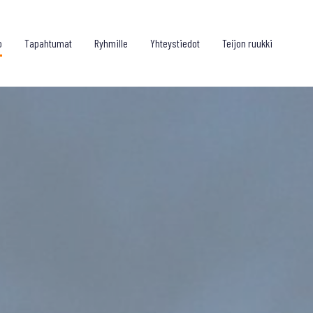
o
Tapahtumat
Ryhmille
Yhteystiedot
Teijon ruukki