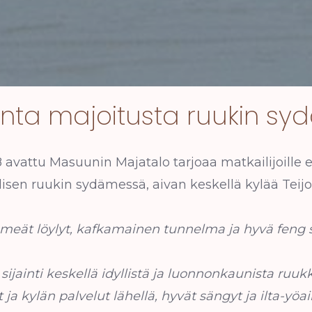
nta majoitusta ruukin s
vattu Masuunin Majatalo tarjoaa matkailijoille e
isen ruukin sydämessä, aivan keskellä kylää Teij
meät löylyt, kafkamainen tunnelma ja hyvä feng s
 sijainti keskellä idyllistä ja luonnonkaunista ruukk
 ja kylän palvelut lähellä, hyvät sängyt ja ilta-yöai