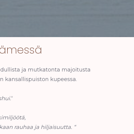
ydämessä
dullista ja mutkatonta majoitusta
on kansallispuiston kupeessa.
hui.
“
imiljöötä,
kaan rauhaa ja hiljaisuutta. “