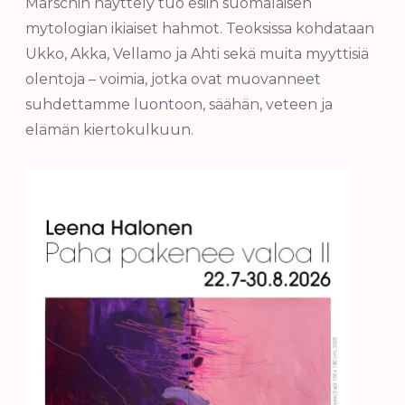
Marschin näyttely tuo esiin suomalaisen
mytologian ikiaiset hahmot. Teoksissa kohdataan
Ukko, Akka, Vellamo ja Ahti sekä muita myyttisiä
olentoja – voimia, jotka ovat muovanneet
suhdettamme luontoon, säähän, veteen ja
elämän kiertokulkuun.