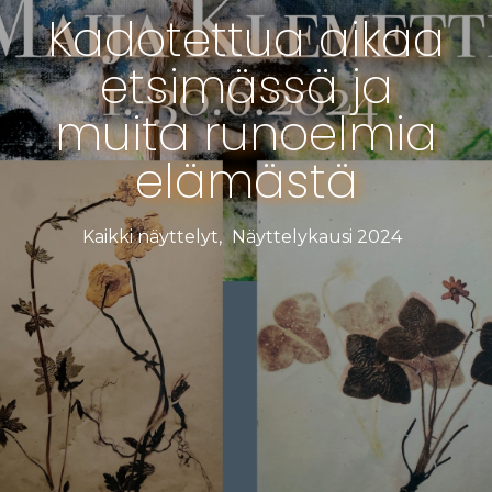
Kadotettua aikaa
etsimässä ja
muita runoelmia
elämästä
Kaikki näyttelyt
,
Näyttelykausi 2024