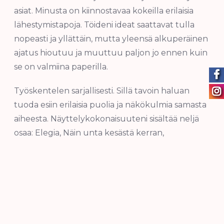
asiat. Minusta on kiinnostavaa kokeilla erilaisia
lähestymistapoja. Töideni ideat saattavat tulla
nopeasti ja yllättäin, mutta yleensä alkuperäinen
ajatus hioutuu ja muuttuu paljon jo ennen kuin
se on valmiina paperilla.
Työskentelen sarjallisesti. Sillä tavoin haluan
tuoda esiin erilaisia puolia ja näkökulmia samasta
aiheesta. Näyttelykokonaisuuteni sisältää neljä
osaa: Elegia, Näin unta kesästä kerran,
Kadotettua aikaa etsimässä ja Kesä, joka ei
saapunut koskaan. Töiden yhteinen tekijä on
muistot, jotka antavat merkityksensä myös tähän
päivään. Kolme viimeisintä kokonaisuutta tulevat
kaukaa menneisyydestä, kun taas Elegia viittaa
menneisyyden ohella sekä nykyhetkeen että