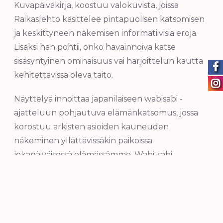
Kuvapäiväkirja, koostuu valokuvista, joissa
Raikaslehto käsittelee pintapuolisen katsomisen
ja keskittyneen näkemisen informatiivisia eroja.
Lisäksi hän pohtii, onko havainnoiva katse
sisäsyntyinen ominaisuus vai harjoittelun kautta
kehitettävissä oleva taito.
Näyttelyä innoittaa japanilaiseen wabisabi -
ajatteluun pohjautuva elämänkatsomus, jossa
korostuu arkisten asioiden kauneuden
näkeminen yllättävissäkin paikoissa
jokapäiväisessä elämässämme. Wabi-sabi
estetiikassa kauneus löytyy yksinkertaisista
perusasioista, epätäydellisyydestä sekä
katoavaisuudesta. Nähdäkseen
huomaamattomat, ehkä hieman piilossakin