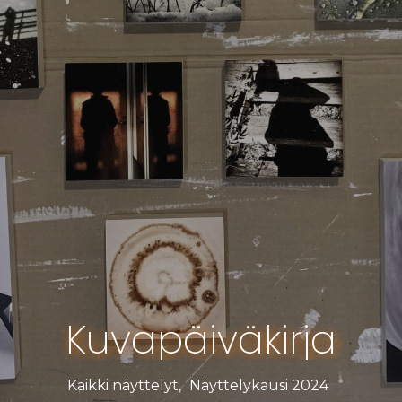
Kuvapäiväkirja
Kaikki näyttelyt
,
Näyttelykausi 2024