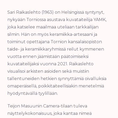
Sari Raikaslehto (1963) on Helsingissä syntynyt,
nykyään Torniossa asustava kuvataiteilija YAMK,
joka katselee maailmaa uteliaan tarkkailijan
silmin. Hän on myös keramiikka-artesaani ja
toiminut opettajana Tornion kansalaisopiston
taide- ja keramiikkaryhmissä reilut kymmenen
vuotta ennen jäämistään päätoimiseksi
kuvataiteilijaksi vuonna 2021. Raikaslehto
visualisoi arkisten asioiden sekä muistiin
tallentuneiden hetkien synnyttämiä oivalluksia
omaperäisellä, poikkitaiteellisiakin menetelmiä
hyödyntävällä tyylillään.
Teijon Masuunin Camera-tilaan tuleva
näyttelykokonaisuus, joka kantaa nimeä