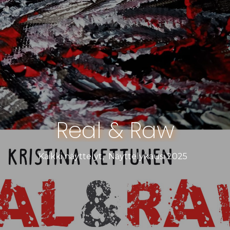
Real & Raw
Kaikki näyttelyt
,
Näyttelykausi 2025