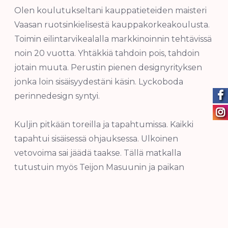
Olen koulutukseltani kauppatieteiden maisteri
Vaasan ruotsinkielisestä kauppakorkeakoulusta.
Toimin eilintarvikealalla markkinoinnin tehtävissä
noin 20 vuotta. Yhtäkkiä tahdoin pois, tahdoin
jotain muuta. Perustin pienen designyrityksen
jonka loin sisäisyydestäni käsin. Lyckoboda
perinnedesign syntyi.
Kuljin pitkään toreilla ja tapahtumissa. Kaikki
tapahtui sisäisessä ohjauksessa. Ulkoinen
vetovoima sai jäädä taakse. Tällä matkalla
tutustuin myös Teijon Masuunin ja paikan
hengettäreen, Marja-Maria Bäckmandiin. Kiitos
hänen, taiteeni on esillä Teijon Masuunin puodin
seinällä elo-marraskuu 2025.