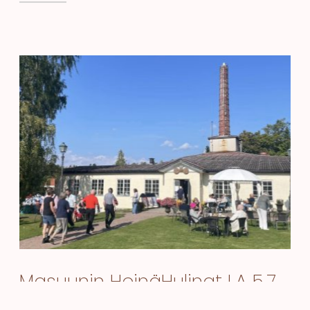
Masuunin HeinäHulinat LA 5.7.