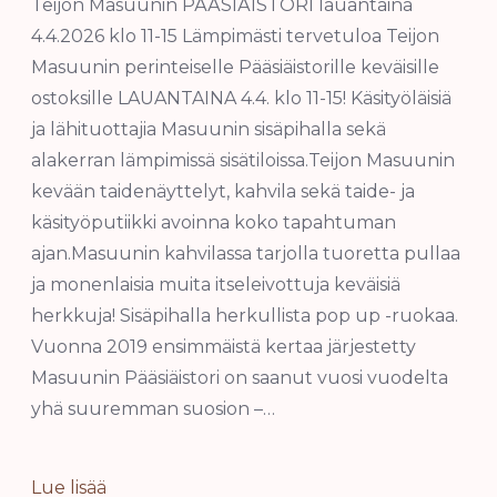
Teijon Masuunin PÄÄSIÄISTORI lauantaina
4.4.2026 klo 11-15 Lämpimästi tervetuloa Teijon
Masuunin perinteiselle Pääsiäistorille keväisille
ostoksille LAUANTAINA 4.4. klo 11-15! Käsityöläisiä
ja lähituottajia Masuunin sisäpihalla sekä
alakerran lämpimissä sisätiloissa.Teijon Masuunin
kevään taidenäyttelyt, kahvila sekä taide- ja
käsityöputiikki avoinna koko tapahtuman
ajan.Masuunin kahvilassa tarjolla tuoretta pullaa
ja monenlaisia muita itseleivottuja keväisiä
herkkuja! Sisäpihalla herkullista pop up -ruokaa.
Vuonna 2019 ensimmäistä kertaa järjestetty
Masuunin Pääsiäistori on saanut vuosi vuodelta
yhä suuremman suosion –…
Lue lisää