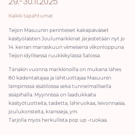
29.-30.11.2025
Kaikki tapahtumat
Teijon Masuunin perinteiset kaksipäiväiset
käsityöläisten Joulumarkkinat järjestetään nyt jo
14. kerran marraskuun viimeisenä viikonloppuna
Teijon idyllisessä ruukkikylässä Salossa.
Tänäkin vuonna markkinoilla on mukana lähes
80 kädentaitajaa ja lähituottajaa Masuunin
lämpimissä sisätiloissa sekä tunnelmallisella
sisäpihalla. Myynnissä on laadukkaita
käsityötuotteita, taidetta, lähiruokaa, leivonnaisia,
joulukoristeita, kransseja, ym.
Tarjolla myös herkullista pop up -ruokaa.