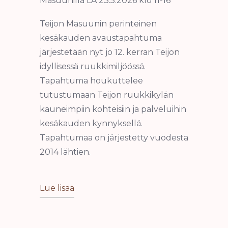
Masuunilla LA 23.5.2026 klo 11-16
Teijon Masuunin perinteinen
kesäkauden avaustapahtuma
järjestetään nyt jo 12. kerran Teijon
idyllisessä ruukkimiljöössä.
Tapahtuma houkuttelee
tutustumaan Teijon ruukkikylän
kauneimpiin kohteisiin ja palveluihin
kesäkauden kynnyksellä.
Tapahtumaa on järjestetty vuodesta
2014 lähtien.
Lue lisää