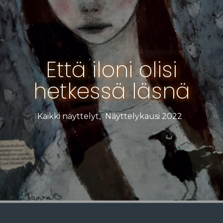
Että iloni olisi
hetkessä läsnä
Kaikki näyttelyt
,
Näyttelykausi 2022