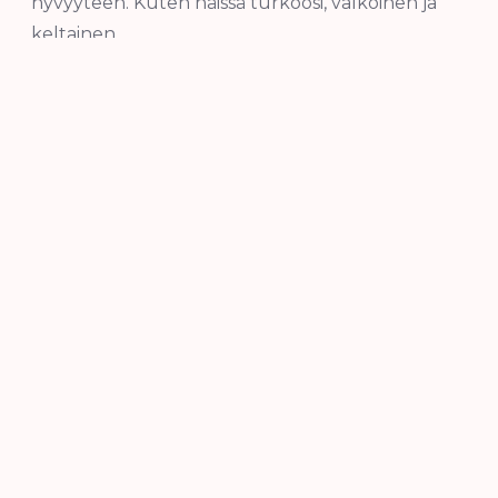
hyvyyteen. Kuten näissä turkoosi, valkoinen ja
keltainen.
Maalaan usein akryyliväreillä ja käytän
sekatekniikkaa mielelläni. Linnut, puut ja luonto
kaikkinensa ovat aina läsnä maalauksissani,
samoin ihmettelevä tyttönen. Sisäinen lapseni on
myös uskaltanut tulla esiin.”
Hannele Salmela
Voit myös ladata tästä näyttelyn
teosluettelon
hintatietoineen PDF-muodossa.