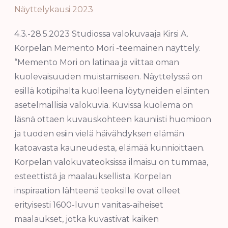
Näyttelykausi 2023
4.3.-28.5.2023 Studiossa valokuvaaja Kirsi A.
Korpelan Memento Mori -teemainen näyttely.
“Memento Mori on latinaa ja viittaa oman
kuolevaisuuden muistamiseen. Näyttelyssä on
esillä kotipihalta kuolleena löytyneiden eläinten
asetelmallisia valokuvia. Kuvissa kuolema on
läsnä ottaen kuvauskohteen kauniisti huomioon
ja tuoden esiin vielä häivähdyksen elämän
katoavasta kauneudesta, elämää kunnioittaen.
Korpelan valokuvateoksissa ilmaisu on tummaa,
esteettistä ja maalauksellista. Korpelan
inspiraation lähteenä teoksille ovat olleet
erityisesti 1600-luvun vanitas-aiheiset
maalaukset, jotka kuvastivat kaiken