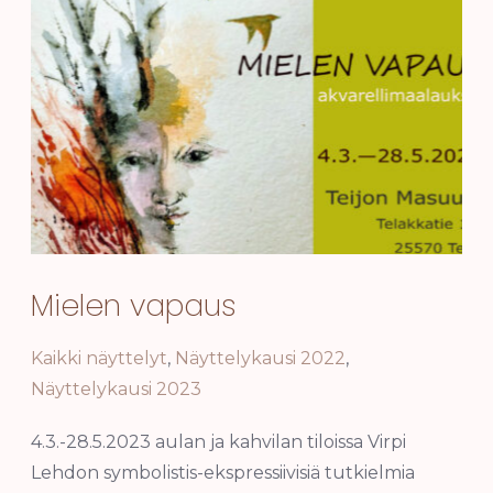
Mielen vapaus
Kaikki näyttelyt
,
Näyttelykausi 2022
,
Näyttelykausi 2023
4.3.-28.5.2023 aulan ja kahvilan tiloissa Virpi
Lehdon symbolistis-ekspressiivisiä tutkielmia