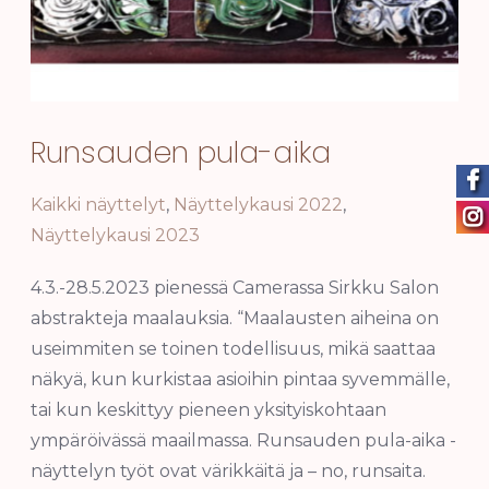
Runsauden pula-aika
Kaikki näyttelyt
,
Näyttelykausi 2022
,
Näyttelykausi 2023
4.3.-28.5.2023 pienessä Camerassa Sirkku Salon
abstrakteja maalauksia. “Maalausten aiheina on
useimmiten se toinen todellisuus, mikä saattaa
näkyä, kun kurkistaa asioihin pintaa syvemmälle,
tai kun keskittyy pieneen yksityiskohtaan
ympäröivässä maailmassa. Runsauden pula-aika -
näyttelyn työt ovat värikkäitä ja – no, runsaita.