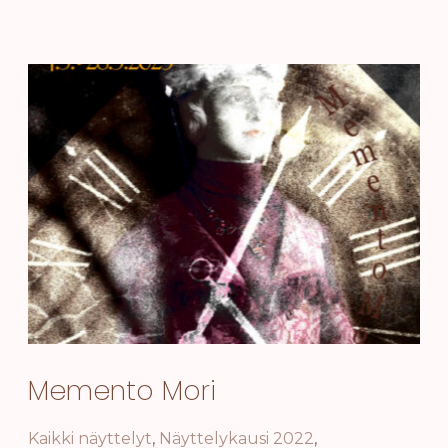
Memento Mori
Kaikki näyttelyt
,
Näyttelykausi 2022
,