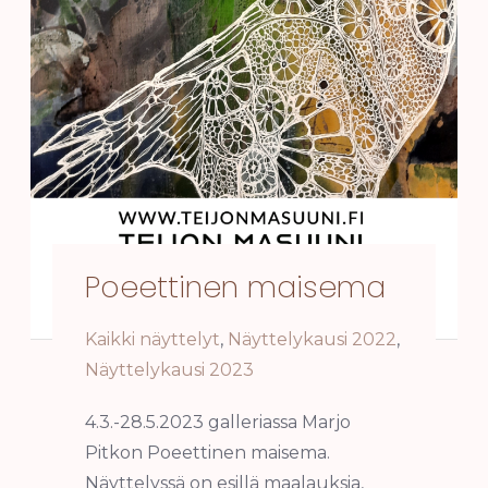
Poeettinen maisema
Kaikki näyttelyt
,
Näyttelykausi 2022
,
Näyttelykausi 2023
4.3.-28.5.2023 galleriassa Marjo
Pitkon Poeettinen maisema.
Näyttelyssä on esillä maalauksia,