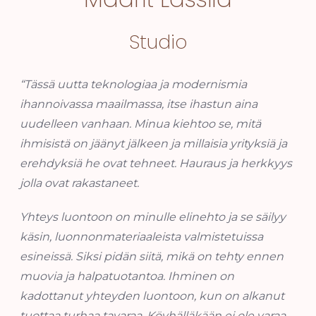
Studio
“Tässä uutta teknologiaa ja modernismia
ihannoivassa maailmassa, itse ihastun aina
uudelleen vanhaan. Minua kiehtoo se, mitä
ihmisistä on jäänyt jälkeen ja millaisia yrityksiä ja
erehdyksiä he ovat tehneet. Hauraus ja herkkyys
jolla ovat rakastaneet.
Yhteys luontoon on minulle elinehto ja se säilyy
käsin, luonnonmateriaaleista valmistetuissa
esineissä. Siksi pidän siitä, mikä on tehty ennen
muovia ja halpatuotantoa. Ihminen on
kadottanut yhteyden luontoon, kun on alkanut
tuottaa turhaa tavaraa. Köyhälläkään ei ole varaa