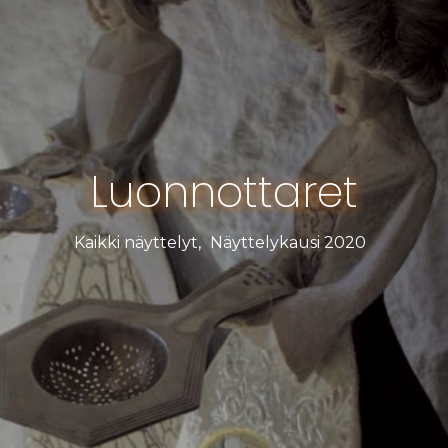
Luonnottaret
Kaikki näyttelyt
,
Näyttelykausi 2020