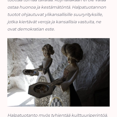
ostaa huonoa ja kestämätöntä. Halpatuotannon
tuotot ohjautuvat ylikansallisille suuryrityksille,
jotka kiertävät veroja ja kansallisia vastuita, ne
ovat demokratian este.
Halpatuotanto myös tyhjentää kulttuuriperintöä.