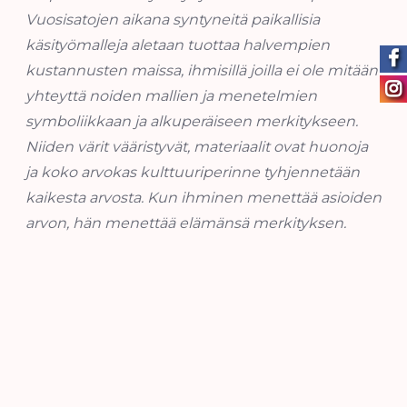
Vuosisatojen aikana syntyneitä paikallisia
käsityömalleja aletaan tuottaa halvempien
kustannusten maissa, ihmisillä joilla ei ole mitään
yhteyttä noiden mallien ja menetelmien
symboliikkaan ja alkuperäiseen merkitykseen.
Niiden värit vääristyvät, materiaalit ovat huonoja
ja koko arvokas kulttuuriperinne tyhjennetään
kaikesta arvosta. Kun ihminen menettää asioiden
arvon, hän menettää elämänsä merkityksen.
Silti kulttuurisia vaikutteita, tekniikoita ja
menetelmiä täytyy ja saa jakaa, niin on myös aina
tehty. Sillä tavalla kulttuurit kehittyvät. Mutta se
täytyy tehdä kunnioituksella omaa ja vierasta
kohtaan, rakkaudella.