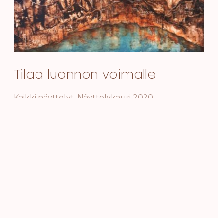
Tilaa luonnon voimalle
Kaikki näyttelyt
,
Näyttelykausi 2020
5.9.-22.11.2020 Hely Seeskarin maalauksia Teijon
Masuunin aulassa ja kahvilassa.
“Värit ja luonnon materiaalit puhuttelevat
keskenään maalauksissani omaa kieltänsä, jolloin
voimme antaa tilaa luonnon voimille. Täten
luova energia vapautuu kahleistaan antaen
voimaa tälle hetkelle niin mielen kuin
tietoisuudenkin tasoille.