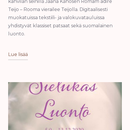
kahvilan seinillä Jaana Kähösen Romam adire
Teijo – Rooma vierailee Teijolla. Digitaalisesti
muokatuissa tekstiili- ja valokuvatauluissa
yhdistyvät klassiset patsaat sekä suomalainen
luonto.
Lue lisää