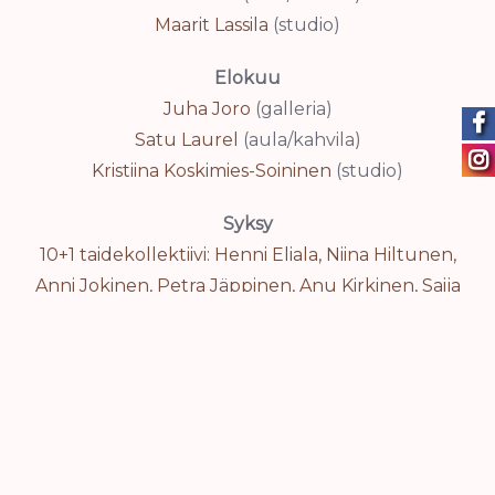
Maarit Lassila
(studio)
Elokuu
Juha Joro
(galleria)
Satu Laurel
(aula/kahvila)
Kristiina Koskimies-Soininen
(studio)
Syksy
10+1 taidekollektiivi: Henni Eliala, Niina Hiltunen,
Anni Jokinen, Petra Jäppinen, Anu Kirkinen, Saija
Lehtonen, Silja Merikallio, Sami Oikarinen, Tuuli
Pollari, Kukka Rantanen, Laura Saarivuori-Eskola
(galleria)
Hely Seeskari
(aula/kahvila)
Taru Rantala
(studio)
Talvi-kevät 2020-2021